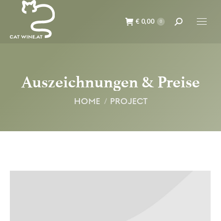
€
0,00
Suche:
0
Auszeichnungen & Preise
Du bist hier:
HOME
PROJECT