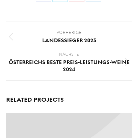
Anteil
Anteil
Anteil
Anteil
an
an
an
an
Facebook
X
Pinterest
LinkedIn
Project
VORHERIGE
navigation
Previous
LANDESSIEGER 2023
project:
NÄCHSTE
ÖSTERREICHS BESTE PREIS-LEISTUNGS-WEINE
Next
2024
project:
RELATED PROJECTS