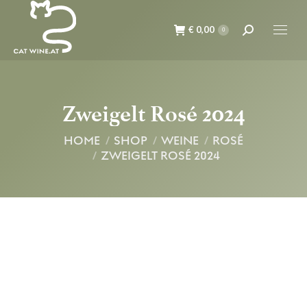
€
0,00
Suche:
0
Zweigelt Rosé 2024
Du bist hier:
HOME
SHOP
WEINE
ROSÉ
ZWEIGELT ROSÉ 2024