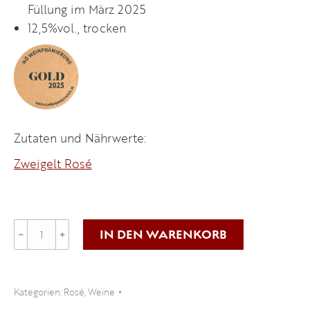
Füllung im März 2025
12,5%vol., trocken
Zutaten und Nährwerte:
Zweigelt Rosé
Zweigelt
IN DEN WARENKORB
﹣
﹢
Rosé
2024
Menge
Kategorien:
Rosé
,
Weine